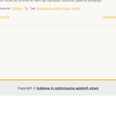
nih strani je proces ki vam ga opravijo različna spletna podjetja.
tegorija:
Počitnice
Tagi:
Optimizacija spletnih strani
,
trebnje
no olje
Dobra se
Copyright ©
Izdelava in optimizacija spletnih strani