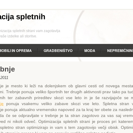
cija spletnih
zacija spletnih strani vam zagotavlja
še izdelke ali storitve.
OBILI IN OPREMA
GRADBENIŠTVO
MODA
NEPREMIČNIN
O
STORITVE
SVETOVNI SPLET
ZABAVA
ZANIMIVO
ebnje
 2011
je je mesto ki leži na dolenjskem ob glavni cesti od novega mesta
jani. Trebnje ponuja veliko športnih ter drugih aktivnosti prav tako pa tud
rnih ter zabavnih prireditev skozi vse leto in je še razvijajoče se 
je
ponuja vsakemu veliko zabave skozi vse leto. Spletna stran 
je ponuja aktualno vremensko napoved za ta kraj ter obete za nasledn
da če se odpravljate v trebnje je ta stran zagotovo za vas saj vre
ed ni nikoli odveč. Optimizacija spletnih strani je proces pri kater
spletno stran optimizirajo in vam s tem zagotovijo večji obisk. Optimi