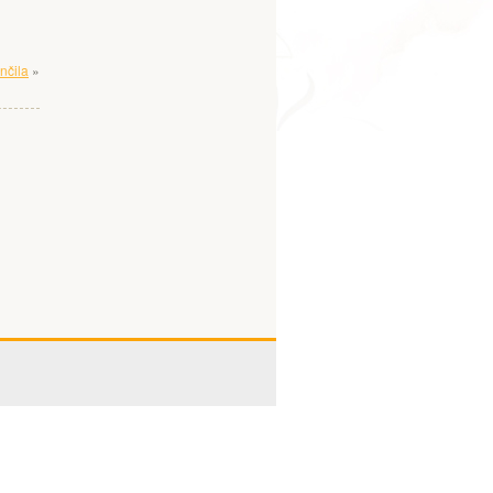
nčila
»