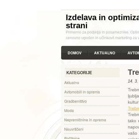
Izdelava in optimiza
strani
Primerno za podjetja in posameznike. Optimi
cenovno ugoden in učinkovit marketing za va
DOMOV
AKTUALNO
AVTOM
PROSTI ČAS
STAVBNO POHIŠTV
Tr
KATEGORIJE
14. 3.
Aktualno
Trebn
Avtomobili in oprema
ljubl
Gradbeništvo
kultu
Trebn
Moda
Trebn
Nepremičnine in oprema
tako 
napov
Neuvrščeni
vašo 
Počitnice