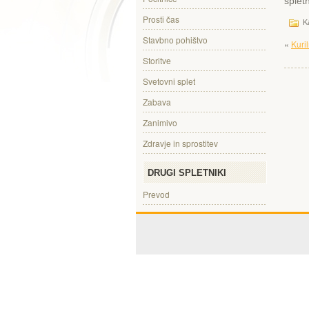
splet
Prosti čas
Ka
Stavbno pohištvo
«
Kuril
Storitve
Svetovni splet
Zabava
Zanimivo
Zdravje in sprostitev
DRUGI SPLETNIKI
Prevod