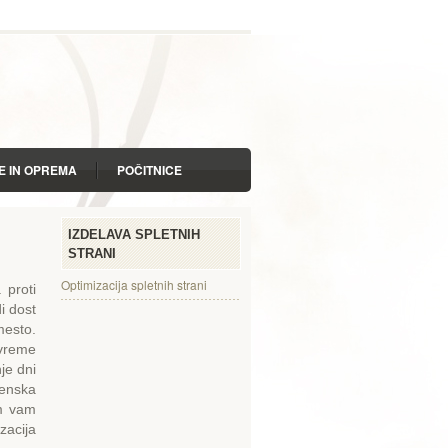
E IN OPREMA
POČITNICE
ZDRAVJE IN SPROSTITEV
IZDELAVA SPLETNIH
STRANI
Optimizacija spletnih strani
 proti
i dost
mesto.
vreme
je dni
menska
em vam
zacija