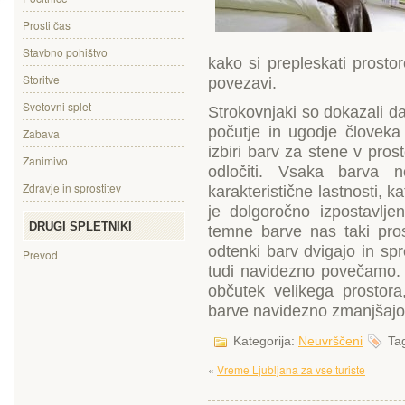
Prosti čas
Stavbno pohištvo
kako si prepleskati prost
Storitve
povezavi.
Svetovni splet
Strokovnjaki so dokazali da
počutje in ugodje človek
Zabava
izbiri barv za stene v pros
Zanimivo
odločiti. Vsaka barva
Zdravje in sprostitev
karakteristične lastnosti, 
je dolgoročno izpostavlj
DRUGI SPLETNIKI
temne barve nas taki pros
odtenki barv dvigajo in spr
Prevod
tudi navidezno povečamo.
občutek velikega prostor
barve navidezno zmanjšajo 
Kategorija:
Neuvrščeni
Tag
«
Vreme Ljubljana za vse turiste