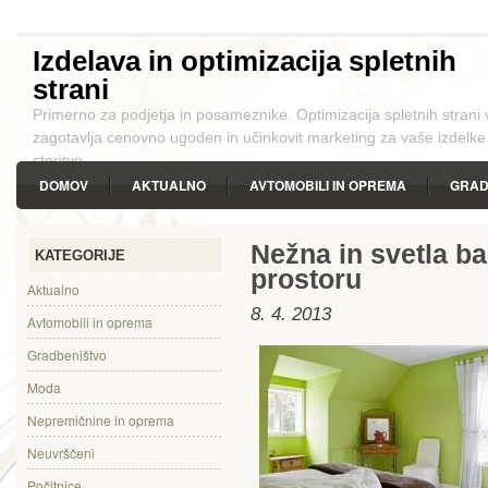
Izdelava in optimizacija spletnih
strani
Primerno za podjetja in posameznike. Optimizacija spletnih strani
zagotavlja cenovno ugoden in učinkovit marketing za vaše izdelke 
storitve.
DOMOV
AKTUALNO
AVTOMOBILI IN OPREMA
GRAD
PROSTI ČAS
STAVBNO POHIŠTVO
STORITVE
SVETO
Nežna in svetla ba
KATEGORIJE
prostoru
Aktualno
8. 4. 2013
Avtomobili in oprema
Gradbeništvo
Moda
Nepremičnine in oprema
Neuvrščeni
Počitnice